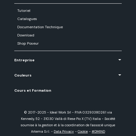
Tutoriel
Catalogues
Documentation Technique
Download
Shop Poseur
Entreprise
Couleurs
Cours et Formation
© 2017-2025 - Ideal Work Srl - P.IVA 03293380261 via
Kennedy, 52 - 31030 Vallà di Riese Pio X (TV) Italia - Société
soumise à la gestion et à la coordination de l'associé unique
Arkema S.r.l.
-
Data Privacy
-
Cookie
-
#DMIND