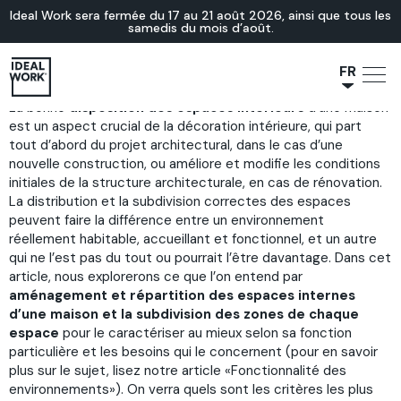
Ideal Work sera fermée du 17 au 21 août 2026, ainsi que tous les
samedis du mois d’août.
FR
La bonne
disposition des espaces intérieurs
d’une maison
NL
est un aspect crucial de la décoration intérieure, qui part
JA
tout d’abord du projet architectural, dans le cas d’une
IT
nouvelle construction, ou améliore et modifie les conditions
initiales de la structure architecturale, en cas de rénovation.
ES
La distribution et la subdivision correctes des espaces
EN
peuvent faire la différence entre un environnement
réellement habitable, accueillant et fonctionnel, et un autre
DE
qui ne l’est pas du tout ou pourrait l’être davantage. Dans cet
article, nous explorerons ce que l’on entend par
aménagement et répartition des espaces internes
d’une maison et la subdivision des zones de chaque
espace
pour le caractériser au mieux selon sa fonction
particulière et les besoins qui le concernent (pour en savoir
plus sur le sujet, lisez notre article «
Fonctionnalité des
environnements
»). On verra quels sont les critères les plus