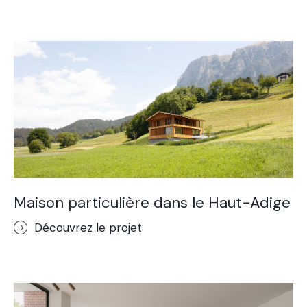
Lixio®+
Sol Béton Acidifié
Purometallo
Concrete Optik
Lixio®
Mur imprimé
Sol Stenciltop
Roches artificielles
Maison particulière dans le Haut-Adige
Découvrez le projet