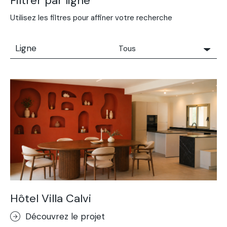
Filtrer par ligne
Utilisez les filtres pour affiner votre recherche
Ligne
Tous
Tous
Solidro
Microtopping®
Terrae-Calce
Nuvolato Architop®
Béton imprimé
Rasico®
Terrae-Calce Venezia
Béton Desactivé
Hôtel Villa Calvi
Sassoitalia®
Découvrez le projet
Terrae-Calce Matera