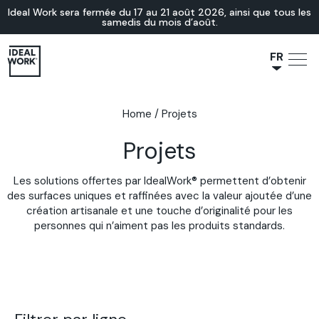
Ideal Work sera fermée du 17 au 21 août 2026, ainsi que tous les
samedis du mois d’août.
FR
NL
JA
Home
/
Projets
IT
Projets
ES
EN
Les solutions offertes par IdealWork® permettent d’obtenir
DE
des surfaces uniques et raffinées avec la valeur ajoutée d’une
création artisanale et une touche d’originalité pour les
personnes qui n’aiment pas les produits standards.