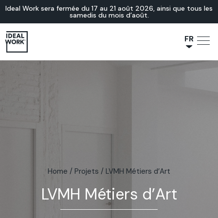
Ideal Work sera fermée du 17 au 21 août 2026, ainsi que tous les
samedis du mois d’août.
FR
NL
JA
IT
ES
EN
DE
Home
/
Projets
/
LVMH Métiers d’Art
LVMH Métiers d’Art