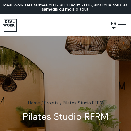
Ideal Work sera fermée du 17 au 21 août 2026, ainsi que tous les
samedis du mois d’août.
FR
NL
JA
IT
ES
EN
DE
Home
/
Projets
/
Pilates Studio RFRM
Pilates Studio RFRM