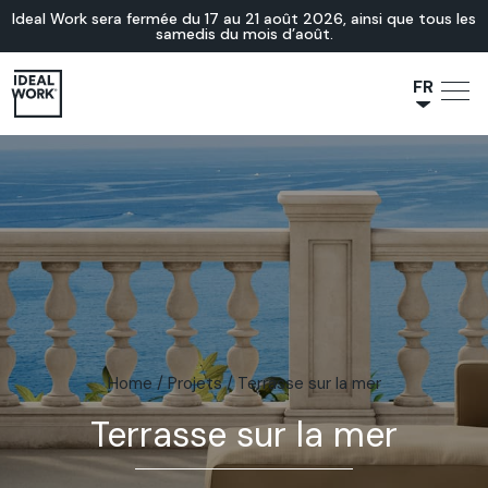
Ideal Work sera fermée du 17 au 21 août 2026, ainsi que tous les
samedis du mois d’août.
FR
NL
JA
IT
ES
EN
DE
Home
/
Projets
/
Terrasse sur la mer
Terrasse sur la mer