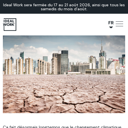
Ideal Work sera fermée du 17 au 21 août 2026, ainsi que tous les
samedis du mois d’août.
FR
NL
JA
IT
ES
EN
DE
Ça fait désormais longtemps que le changement climatique