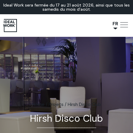
Ideal Work sera fermée du 17 au 21 août 2026, ainsi que tous les
samedis du mois d’août.
FR
NL
JA
IT
ES
EN
DE
Home
/
Projets
/
Hirsh Disco Club
Hirsh Disco Club