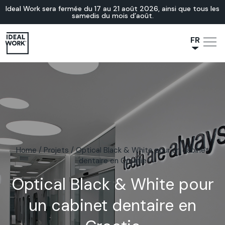
Ideal Work sera fermée du 17 au 21 août 2026, ainsi que tous les
samedis du mois d’août.
FR
NL
JA
IT
ES
EN
DE
Home
/
Projets
/
Optical Black & White pour un cabinet
dentaire en Croatie
Optical Black & White pour
un cabinet dentaire en