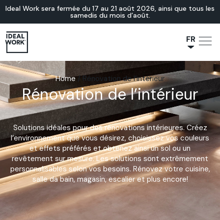
Ideal Work sera fermée du 17 au 21 août 2026, ainsi que tous les
samedis du mois d’août.
FR
NL
JA
Home
/
Rénovation de l’intérieur
Rénovation de l’intérieur
IT
ES
EN
Solutions idéales pour des rénovations intérieures. Créez
DE
l’environnement que vous désirez, choisissez vos couleurs
et effets préférés et obtenez ainsi un sol ou un
revêtement sur mesure. Les solutions sont extrêmement
personnalisables selon vos besoins. Rénovez votre cuisine,
salle da bain, magasin, escalier et plus encore!