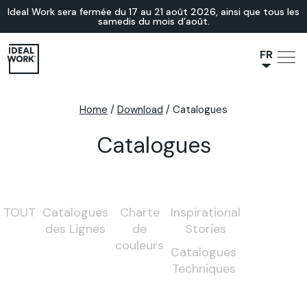
Ideal Work sera fermée du 17 au 21 août 2026, ainsi que tous les
samedis du mois d’août.
FR
NL
JA
Home
/
Download
/
Catalogues
IT
Catalogues
ES
EN
DE
TOUT
Catalogues
Charte
Inspirational
des Lignes
de
Stories
couleurs
Catalogues
Techniques