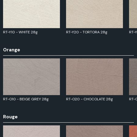
RT-Y10 - WHITE 28g
RT-Y20 - TORTORA 28g
RT-Y
Orange
RT-O10 - BEIGE GREY 28g
RT-O20 - CHOCOLATE 28g
RT-
Rouge