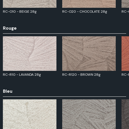
RC-O10 - BEIGE 28g
RC-O20 - CHOCOLATE 28g
RC-
Rouge
RC-R10 - LAVANDA 28g
RC-R120 - BROWN 28g
RC-
Bleu