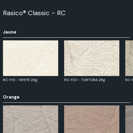
Rasico® Classic - RC
Jaune
RC-Y10 - WHITE 28g
RC-Y20 - TORTORA 28g
RC-Y
Orange