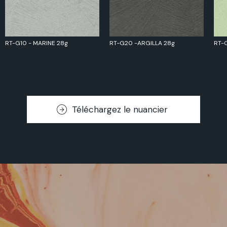
RT-G10 - MARINE 28g
RT-G20 -ARGILLA 28g
RT-
Téléchargez le nuancier