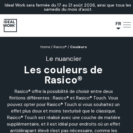
Ideal Work sera fermée du 17 au 21 août 2026, ainsi que tous les
samedis du mois d’août.
FR
NL
JA
Home
/
Rasico®
/
Couleurs
IT
Le nuancier
ES
Les couleurs de
EN
Rasico®
DE
Rasico® offre la possibilité de choisir entre deux
finitions différentes : Rasico® et Rasico® Touch. Vous
pouvez opter pour Rasico® Touch si vous souhaitez un
effet plus doux et moins texturisé que le classique.
Rasico® Touch est réalisé avec une couche de matière
supplémentaire, et il est idéal pour endroits où un effet
antidérapant élevé n'est pas nécessaire, comme les