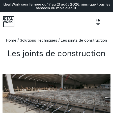
Ideal Work sera fermée du 17 au 21 août 2026, ainsi que tous les
samedis du mois d’août.
FR
NL
JA
Home
/
Solutions Techniques
/
Les joints de construction
IT
Les joints de construction
ES
EN
DE